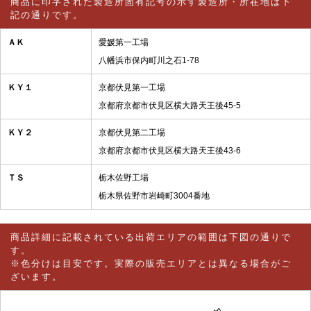
商品に印字された製造所固有記号の示す製造所・所在地は下
記の通りです。
ＡＫ
愛媛第一工場
八幡浜市保内町川之石1-78
ＫＹ１
京都伏見第一工場
京都府京都市伏見区横大路天王後45-5
ＫＹ２
京都伏見第二工場
京都府京都市伏見区横大路天王後43-6
ＴＳ
栃木佐野工場
栃木県佐野市岩崎町3004番地
商品詳細に記載されている出荷エリアの範囲は下図の通りで
す。
※色分けは目安です。実際の販売エリアとは異なる場合がご
ざいます。