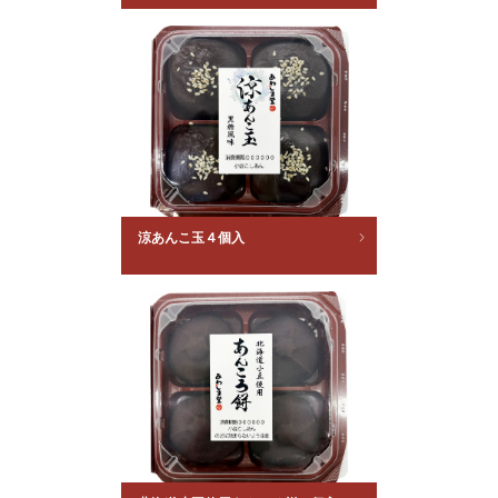
涼あんこ玉４個入