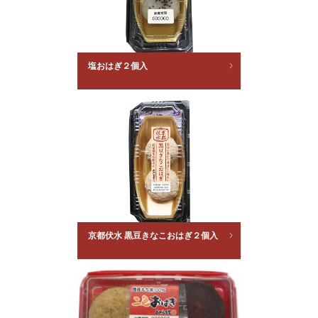
塩おはぎ２個入
京都伏水 黒豆きなこおはぎ２個入