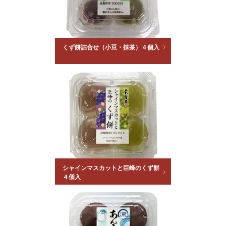
くず餅詰合せ（小豆・抹茶）４個入
シャインマスカットと巨峰のくず餅
４個入