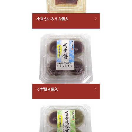
小豆ういろう３個入
くず餅４個入