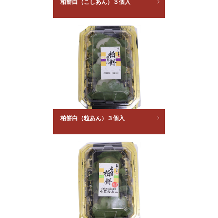
柏餅白（こしあん）３個入
柏餅白（粒あん）３個入