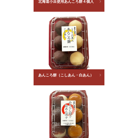
北海道小豆使用あんころ餅４個入
あんころ餅（こしあん・白あん）