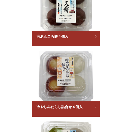
涼あんころ餅４個入
冷やしみたらし詰合せ４個入