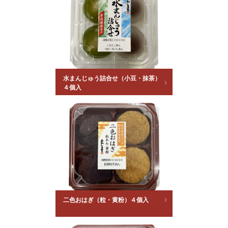
水まんじゅう詰合せ（小豆・抹茶）
４個入
二色おはぎ（粒・黄粉）４個入