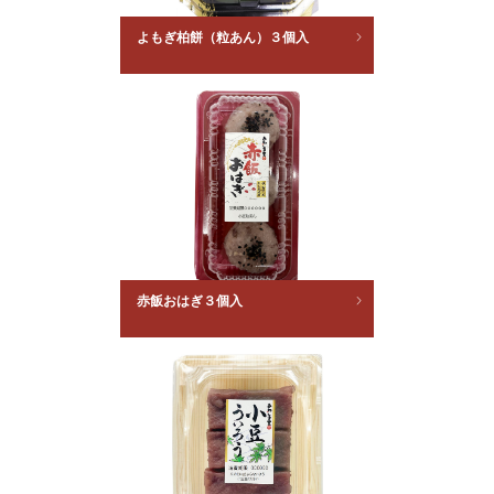
よもぎ柏餅（粒あん）３個入
赤飯おはぎ３個入