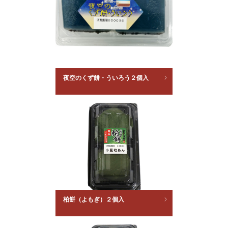
夜空のくず餅・ういろう２個入
柏餅（よもぎ）２個入