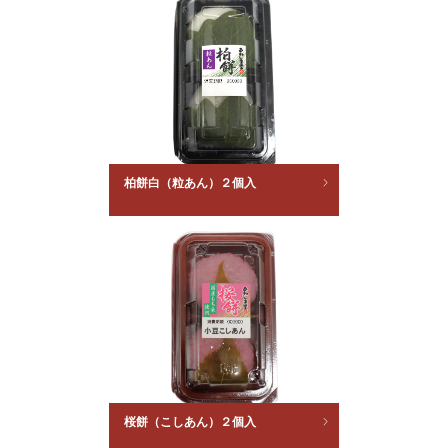
柏餅白（粒あん）２個入
桜餅（こしあん）２個入