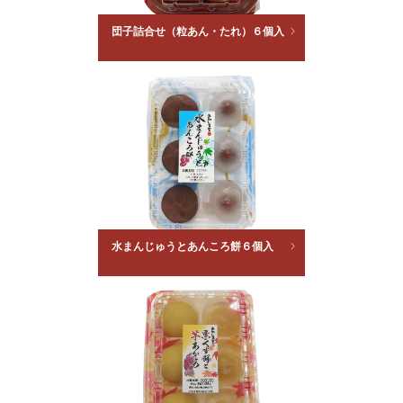
団子詰合せ（粒あん・たれ）６個入
水まんじゅうとあんころ餅６個入