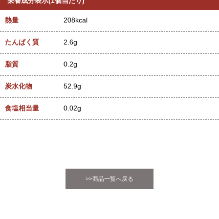
栄養成分表示(1個当たり)
熱量
208kcal
たんぱく質
2.6g
脂質
0.2g
炭水化物
52.9g
食塩相当量
0.02g
>>商品一覧へ戻る