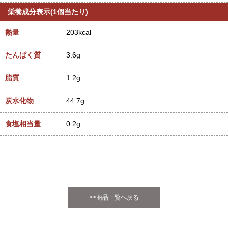
栄養成分表示(1個当たり)
熱量
203kcal
たんぱく質
3.6g
脂質
1.2g
炭水化物
44.7g
食塩相当量
0.2g
>>商品一覧へ戻る