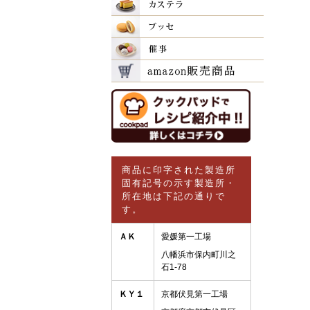
商品に印字された製造所
固有記号の示す製造所・
所在地は下記の通りで
す。
ＡＫ
愛媛第一工場
八幡浜市保内町川之
石1-78
ＫＹ１
京都伏見第一工場