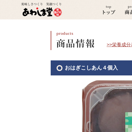
>>栄養成
おはぎこしあん４個入