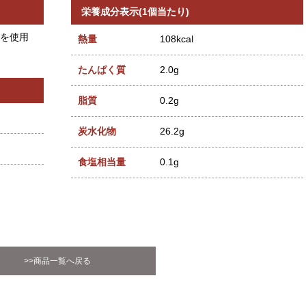
栄養成分表示(1個当たり)
を使用
熱量
108kcal
たんぱく質
2.0g
脂質
0.2g
炭水化物
26.2g
食塩相当量
0.1g
>>商品一覧へ戻る