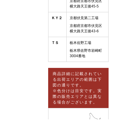
京都府京都市伏見区
横大路天王後45-5
ＫＹ２
京都伏見第二工場
京都府京都市伏見区
横大路天王後43-6
ＴＳ
栃木佐野工場
栃木県佐野市岩崎町
3004番地
商品詳細に記載されてい
る出荷エリアの範囲は下
図の通りです。
※色分けは目安です。実
際の販売エリアとは異な
る場合がございます。