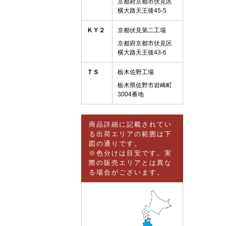
京都府京都市伏見区
横大路天王後45-5
ＫＹ２
京都伏見第二工場
京都府京都市伏見区
横大路天王後43-6
ＴＳ
栃木佐野工場
栃木県佐野市岩崎町
3004番地
商品詳細に記載されてい
る出荷エリアの範囲は下
図の通りです。
※色分けは目安です。実
際の販売エリアとは異な
る場合がございます。