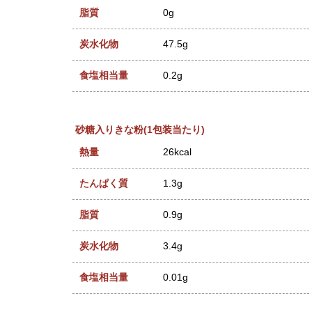
脂質
0g
炭水化物
47.5g
食塩相当量
0.2g
砂糖入りきな粉(1包装当たり)
熱量
26kcal
たんぱく質
1.3g
脂質
0.9g
炭水化物
3.4g
食塩相当量
0.01g