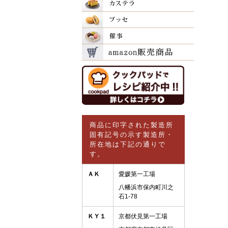
商品に印字された製造所
固有記号の示す製造所・
所在地は下記の通りで
す。
ＡＫ
愛媛第一工場
八幡浜市保内町川之
石1-78
ＫＹ１
京都伏見第一工場