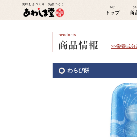
>>栄養成
わらび餅