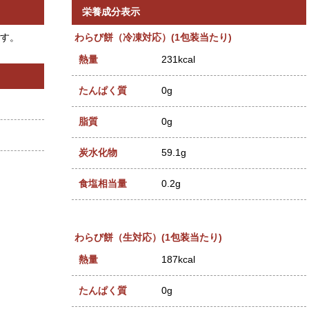
栄養成分表示
わらび餅（冷凍対応）(1包装当たり)
す。
熱量
231kcal
たんぱく質
0g
脂質
0g
炭水化物
59.1g
食塩相当量
0.2g
わらび餅（生対応）(1包装当たり)
熱量
187kcal
たんぱく質
0g