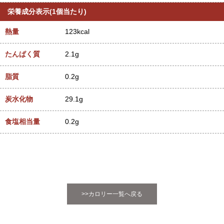
栄養成分表示(1個当たり)
熱量
123kcal
たんぱく質
2.1g
脂質
0.2g
炭水化物
29.1g
食塩相当量
0.2g
>>カロリー一覧へ戻る