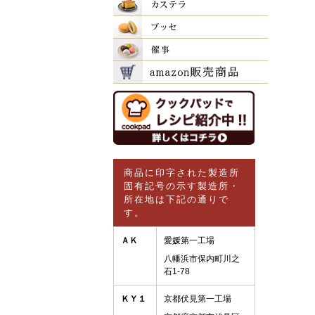
商品に印字された製造所
固有記号の示す製造所・
所在地は下記の通りで
す。
ＡＫ
愛媛第一工場
八幡浜市保内町川之
石1-78
ＫＹ１
京都伏見第一工場