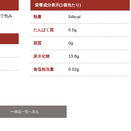
栄養成分表示(1個当たり)
で包み
熱量
54kcal
たんぱく質
0.5g
脂質
0g
炭水化物
13.8g
食塩相当量
0.02g
>>商品一覧へ戻る