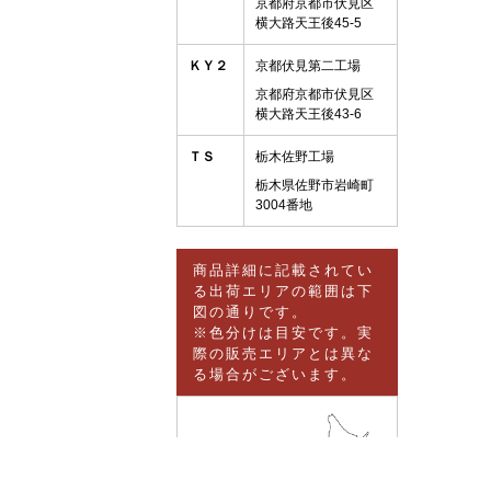
京都府京都市伏見区
横大路天王後45-5
ＫＹ２
京都伏見第二工場
京都府京都市伏見区
横大路天王後43-6
ＴＳ
栃木佐野工場
栃木県佐野市岩崎町
3004番地
商品詳細に記載されてい
る出荷エリアの範囲は下
図の通りです。
※色分けは目安です。実
際の販売エリアとは異な
る場合がございます。