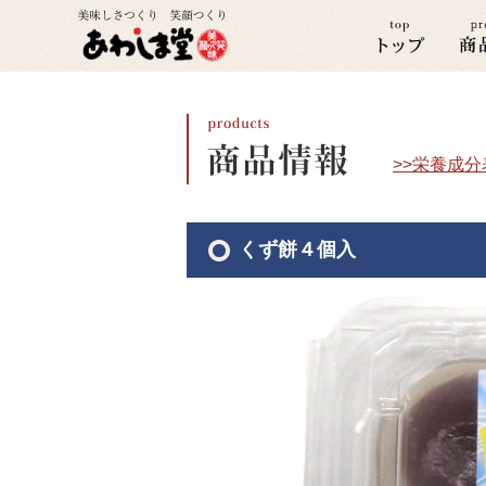
>>栄養成
くず餅４個入