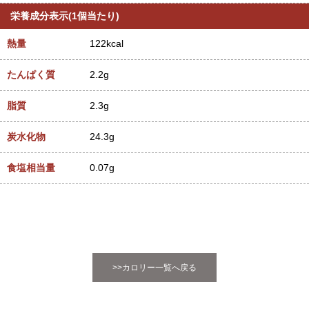
栄養成分表示(1個当たり)
熱量
122kcal
たんぱく質
2.2g
脂質
2.3g
炭水化物
24.3g
食塩相当量
0.07g
>>カロリー一覧へ戻る