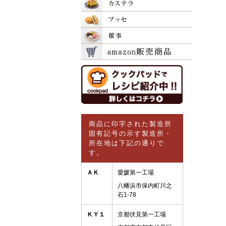
商品に印字された製造所
固有記号の示す製造所・
所在地は下記の通りで
す。
ＡＫ
愛媛第一工場
八幡浜市保内町川之
石1-78
ＫＹ１
京都伏見第一工場