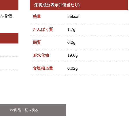
栄養成分表示(1個当たり)
んを包
熱量
85kcal
たんぱく質
1.7g
脂質
0.2g
炭水化物
19.6g
食塩相当量
0.02g
>>商品一覧へ戻る