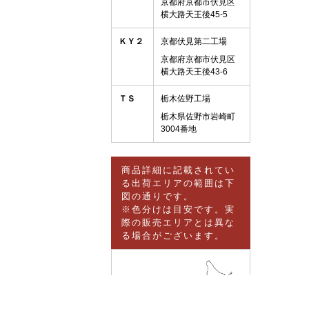
京都府京都市伏見区
横大路天王後45-5
ＫＹ２
京都伏見第二工場
京都府京都市伏見区
横大路天王後43-6
ＴＳ
栃木佐野工場
栃木県佐野市岩崎町
3004番地
商品詳細に記載されてい
る出荷エリアの範囲は下
図の通りです。
※色分けは目安です。実
際の販売エリアとは異な
る場合がございます。